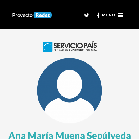
MENU
Ana María Muena Sepúlveda