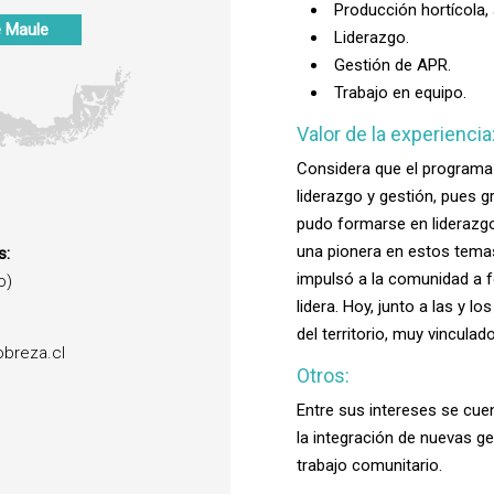
Producción hortícola
e
Maule
Liderazgo.
Gestión de APR.
Trabajo en equipo.
Valor de la experiencia
Considera que el programa 
liderazgo y gestión, pues g
pudo formarse en liderazgo 
una pionera en estos tema
s:
impulsó a la comunidad a f
o)
lidera. Hoy, junto a las y l
del territorio, muy vincula
breza.cl
Otros:
Entre sus intereses se cuen
la integración de nuevas g
trabajo comunitario.