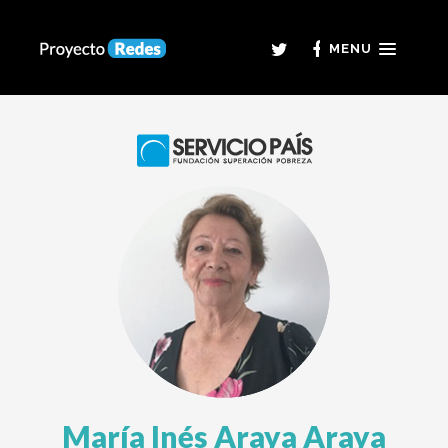
MENU
María Inés Araya Araya