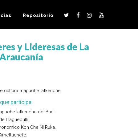
icias
Repositorio
res y Lideresas de La
Araucanía
e cultura mapuche lafkenche.
que participa:
puche-lafkenche del Budi.
e Llaguepulli.
stronómico Kon Che Ñi Ruka.
Kimeltuchefe.