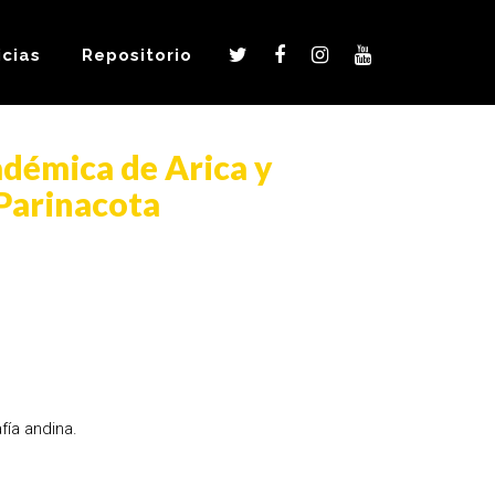
icias
Repositorio
démica de Arica y
Parinacota
fía andina.