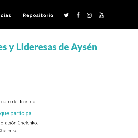
icias
Repositorio
es y Lideresas de Aysén
rubro del turismo.
que participa:
poración Chelenko.
Chelenko.