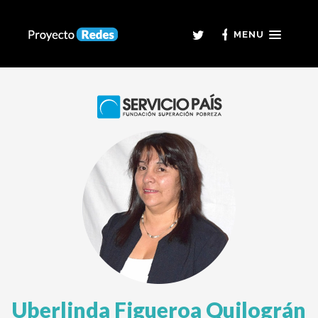
MENU
Uberlinda Figueroa Quilográn